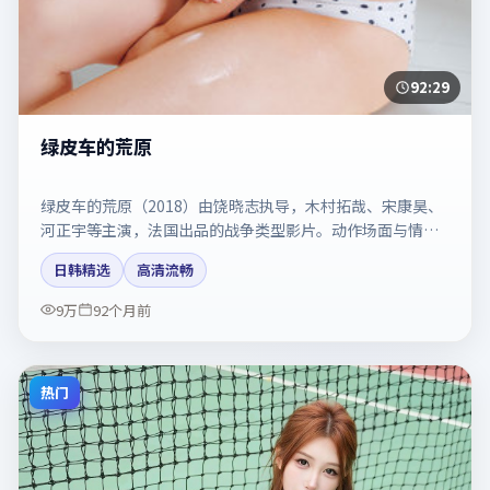
92:29
绿皮车的荒原
绿皮车的荒原（2018）由饶晓志执导，木村拓哉、宋康昊、
河正宇等主演，法国出品的战争类型影片。动作场面与情感
戏比例拿捏得当。剧情简介与主创信息可供检索参考，上映
日韩精选
高清流畅
日期以片方资料为准。
9万
92个月前
热门