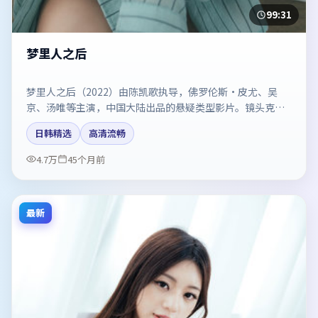
99:31
梦里人之后
梦里人之后（2022）由陈凯歌执导，佛罗伦斯·皮尤、吴
京、汤唯等主演，中国大陆出品的悬疑类型影片。镜头克制
却充满张力，人物弧光完整。剧情简介与主创信息可供检索
日韩精选
高清流畅
参考，上映日期以片方资料为准。
4.7万
45个月前
最新