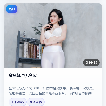
热门
99:25
金鱼缸与无名火
金鱼缸与无名火（2017）由林超贤执导，裴斗娜、宋康昊、
汤唯等主演，德国出品的冒险类型影片。动作场面与情感戏
比例拿捏得当。剧情简介与主创信息可供检索参考，上映日
日韩精选
高清流畅
期以片方资料为准。