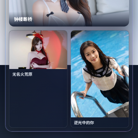
钟楼断桥
无名火荒原
逆光中的你