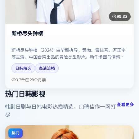
99:33
断桥尽头钟楼
断桥尽头钟楼（2024）由毕赣执导，黄渤、雷佳音、河正宇
等主演，中国台湾出品的冒险类型影片。动作场面与情感戏
比例拿捏得当。剧情简介与主创信息可供检索参考，上映日
日韩精选
高清流畅
期以片方资料为准。
3.7千
29个月前
热门日韩影视
查看更多
韩剧日剧与日韩电影热播精选，口碑佳作一网打
尽
热门