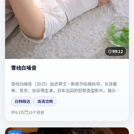
99:12
雪线白噪音
雪线白噪音（2025）由史蒂文·斯皮尔伯格执导，长泽雅
美、吴京、张译等主演，日本出品的犯罪类型影片。镜头克
制却充满张力，人物弧光完整。剧情简介与主创信息可供检
日韩精选
高清流畅
索参考，上映日期以片方资料为准。
9.3万
15个月前