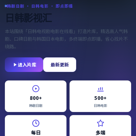
韩剧日剧 · 日韩电影 · 即点即播
日韩影视汇
本站围绕「
日韩电视剧电影在线看
」打造片库，精选高人气韩
剧、口碑日剧与韩国日本电影，多终端即点即播，省心找片不
绕路。
进入片库
最新更新
800+
500+
韩剧日剧
日韩电影
每日
多端