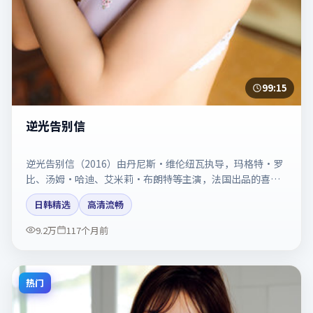
99:15
逆光告别信
逆光告别信（2016）由丹尼斯·维伦纽瓦执导，玛格特·罗
比、汤姆·哈迪、艾米莉·布朗特等主演，法国出品的喜剧
类型影片。动作场面与情感戏比例拿捏得当。剧情简介与主
日韩精选
高清流畅
创信息可供检索参考，上映日期以片方资料为准。
9.2万
117个月前
热门