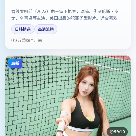
雪线黎明前（2023）由王家卫执导，沈腾、佛罗伦斯·皮
尤、全智贤等主演，美国出品的犯罪类型影片。适合喜欢强
情节与反转的观众。剧情简介与主创信息可供检索参考，上
日韩精选
高清流畅
映日期以片方资料为准。
3万
36个月前
最新
99:10