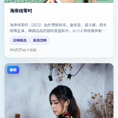
海岸线零时
海岸线零时（2022）由朴赞郁执导，雷佳音、裴斗娜、周冬
雨等主演，韩国出品的冒险类型影片。以小人物视角折射时
代切片。剧情简介与主创信息可供检索参考，上映日期以片
日韩精选
高清流畅
方资料为准。
9万
45个月前
最新