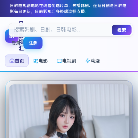
日韩电视剧电影在线看
优选片单：热播韩剧、连载日剧与日韩电
影每日更新，
日韩影视汇
多终端流畅点播。
日
韩
搜索
影
视
登录
注册
汇
首页
电影
电视剧
动漫