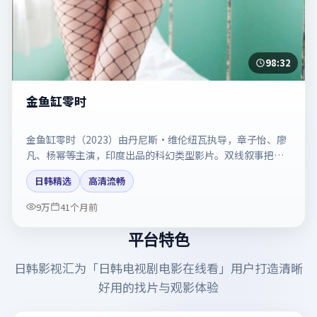
98:32
金鱼缸零时
金鱼缸零时（2023）由丹尼斯·维伦纽瓦执导，章子怡、廖
凡、杨幂等主演，印度出品的科幻类型影片。双线叙事把悬
念保持到最后一刻。剧情简介与主创信息可供检索参考，上
日韩精选
高清流畅
映日期以片方资料为准。
9万
41个月前
平台特色
日韩影视汇
为「
日韩电视剧电影在线看
」用户打造清晰
好用的找片与观影体验