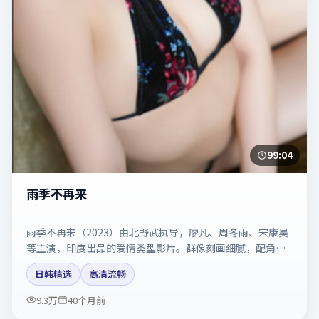
99:04
雨季不再来
雨季不再来（2023）由北野武执导，廖凡、周冬雨、宋康昊
等主演，印度出品的爱情类型影片。群像刻画细腻，配角同
样出彩。剧情简介与主创信息可供检索参考，上映日期以片
日韩精选
高清流畅
方资料为准。
9.3万
40个月前