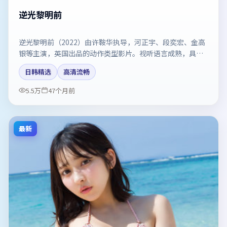
逆光黎明前
逆光黎明前（2022）由许鞍华执导，河正宇、段奕宏、金高
银等主演，英国出品的动作类型影片。视听语言成熟，具备
院线质感。剧情简介与主创信息可供检索参考，上映日期以
日韩精选
高清流畅
片方资料为准。
5.5万
47个月前
最新