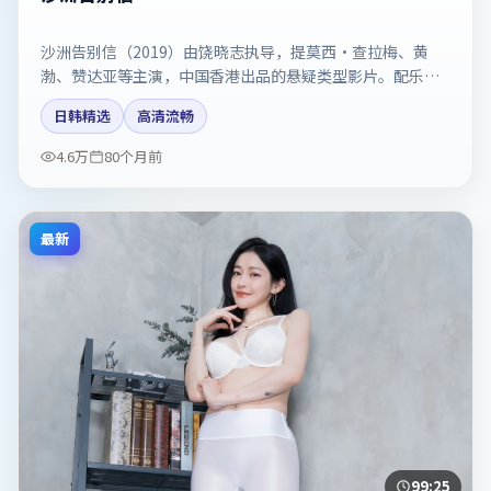
沙洲告别信（2019）由饶晓志执导，提莫西·查拉梅、黄
渤、赞达亚等主演，中国香港出品的悬疑类型影片。配乐与
剪辑强化了宿命感。剧情简介与主创信息可供检索参考，上
日韩精选
高清流畅
映日期以片方资料为准。
4.6万
80个月前
最新
99:25