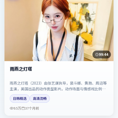
99:44
雨燕之灯塔
雨燕之灯塔（2023）由张艺谋执导，裴斗娜、黄渤、周迅等
主演，英国出品的动作类型影片。动作场面与情感戏比例拿
捏得当。剧情简介与主创信息可供检索参考，上映日期以片
日韩精选
高清流畅
方资料为准。
9.5万
37个月前