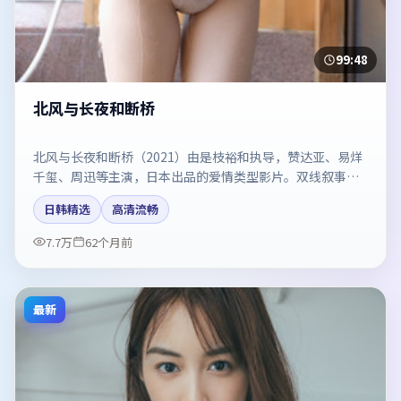
99:48
北风与长夜和断桥
北风与长夜和断桥（2021）由是枝裕和执导，赞达亚、易烊
千玺、周迅等主演，日本出品的爱情类型影片。双线叙事把
悬念保持到最后一刻。剧情简介与主创信息可供检索参考，
日韩精选
高清流畅
上映日期以片方资料为准。
7.7万
62个月前
最新