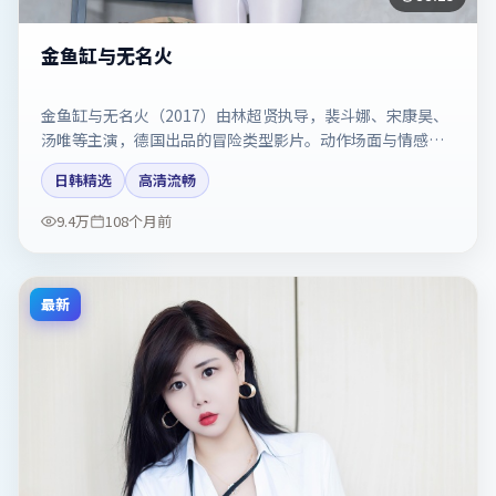
金鱼缸与无名火
金鱼缸与无名火（2017）由林超贤执导，裴斗娜、宋康昊、
汤唯等主演，德国出品的冒险类型影片。动作场面与情感戏
比例拿捏得当。剧情简介与主创信息可供检索参考，上映日
日韩精选
高清流畅
期以片方资料为准。
9.4万
108个月前
最新