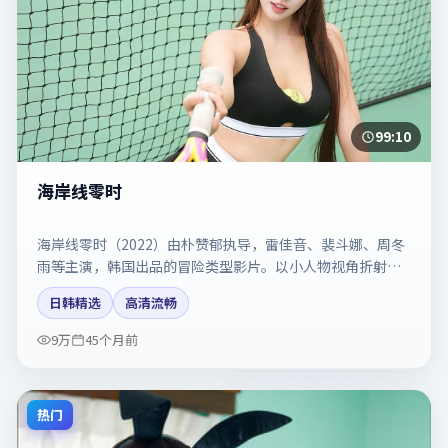
99:10
海岸线零时
海岸线零时（2022）由朴赞郁执导，雷佳音、裴斗娜、周冬
雨等主演，韩国出品的冒险类型影片。以小人物视角折射时
代切片。剧情简介与主创信息可供检索参考，上映日期以片
日韩精选
高清流畅
方资料为准。
9万
45个月前
热门